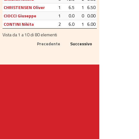
CHRISTENSEN Oliver
1
6.5
1
6.50
CIOCCI Giuseppe
1
0.0
0
0.00
CONTINI Nikita
2
6.0
1
6.00
Vista da 1 a 10 di 80 elementi
Precedente
Successivo