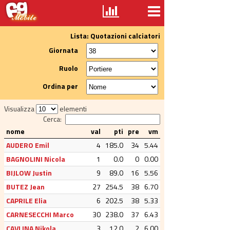
Lista: Quotazioni calciatori
Giornata
Ruolo
Ordina per
Visualizza
elementi
Cerca:
nome
val
pti
pre
vm
AUDERO Emil
4
185.0
34
5.44
BAGNOLINI Nicola
1
0.0
0
0.00
BIJLOW Justin
9
89.0
16
5.56
BUTEZ Jean
27
254.5
38
6.70
CAPRILE Elia
6
202.5
38
5.33
CARNESECCHI Marco
30
238.0
37
6.43
CAVLINA Nikola
3
12.0
2
6.00