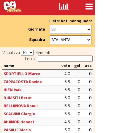
Lista: Voti per squadra
Giornata
Squadra
Visualizza
elementi
Cerca:
nome
voto
gol
ass
SPORTIELLO Marco
4.0
-1
0
ZAPPACOSTA Davide
6.5
0
0
HIEN Isak
6.5
0
0
DJIMSITI Berat
6.0
0
0
BELLANOVA Raoul
5.5
0
0
SCALVINI Giorgio
5.5
0
0
AHANOR Honest
4.5
0
0
PASALIC Mario
6.0
0
0