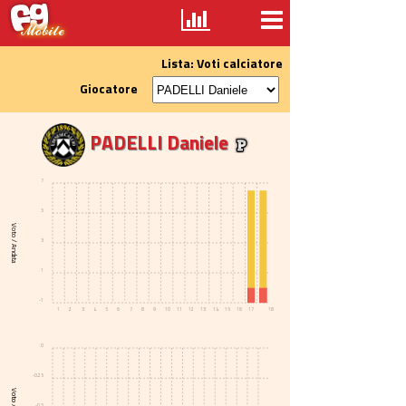
Lista: Voti calciatore
Giocatore
PADELLI Daniele
7
5
Voto / Andata
3
1
-1
1
2
3
4
5
6
7
8
9
10
11
12
13
14
15
16
17
18
0
-0.25
-0.5