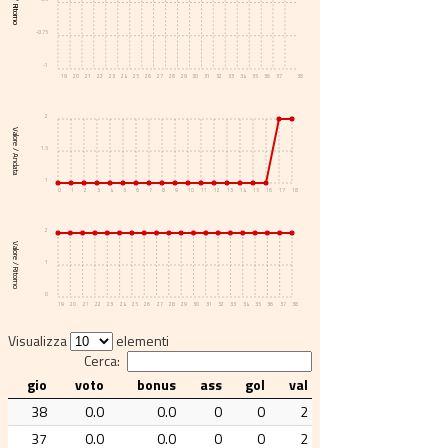
Voto / Ritorno
-0.75
-1
19
20
21
22
23
24
25
26
27
28
29
30
31
32
33
34
35
36
37
38
2
Valore / Andata
1.5
1
0
1
2
3
4
5
6
7
8
9
10
11
12
13
14
15
16
17
18
2
Valore / Ritorno
1
0
19
20
21
22
23
24
25
26
27
28
29
30
31
32
33
34
35
36
37
38
Visualizza
elementi
Cerca:
gio
voto
bonus
ass
gol
val
38
0.0
0.0
0
0
2
37
0.0
0.0
0
0
2