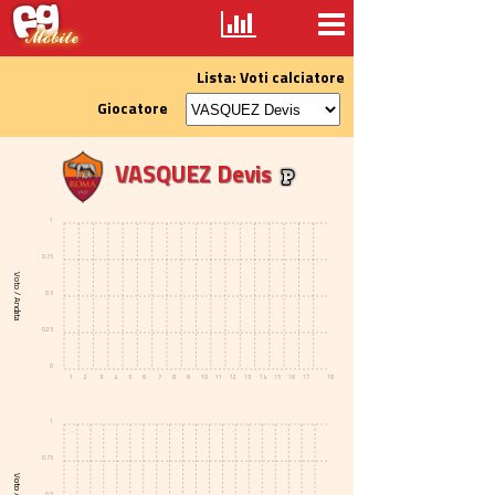
Lista: Voti calciatore
Giocatore
VASQUEZ Devis
1
0.75
Voto / Andata
0.5
0.25
0
1
2
3
4
5
6
7
8
9
10
11
12
13
14
15
16
17
18
1
0.75
0.5