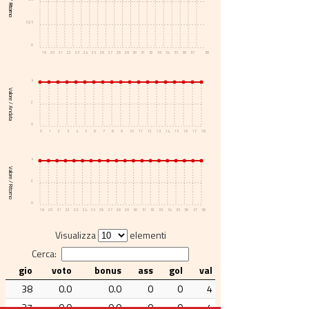
Voto / Ritorno
0.25
0
19
20
21
22
23
24
25
26
27
28
29
30
31
32
33
34
35
36
37
38
4
Valore / Andata
2
0
0
1
2
3
4
5
6
7
8
9
10
11
12
13
14
15
16
17
18
4
Valore / Ritorno
2
0
19
20
21
22
23
24
25
26
27
28
29
30
31
32
33
34
35
36
37
38
Visualizza
elementi
Cerca:
gio
voto
bonus
ass
gol
val
38
0.0
0.0
0
0
4
37
0.0
0.0
0
0
4