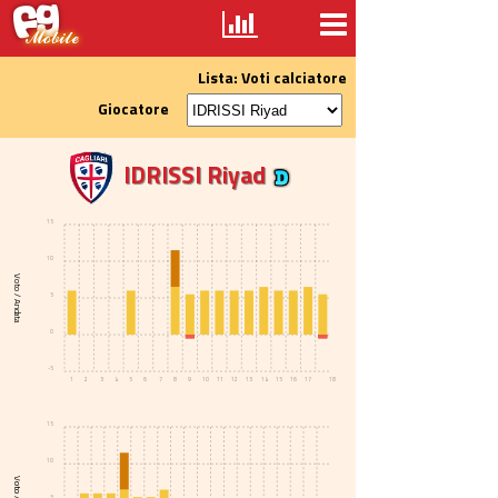
Lista: Voti calciatore
Giocatore
IDRISSI Riyad
15
10
Voto / Andata
5
0
-5
1
2
3
4
5
6
7
8
9
10
11
12
13
14
15
16
17
18
15
10
5