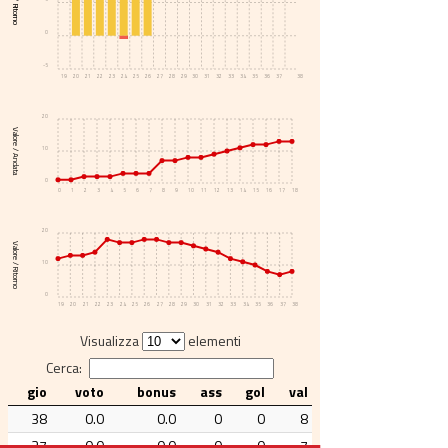
Voto / Ritorno
0
-5
19
20
21
22
23
24
25
26
27
28
29
30
31
32
33
34
35
36
37
38
20
Valore / Andata
10
0
0
1
2
3
4
5
6
7
8
9
10
11
12
13
14
15
16
17
18
20
Valore / Ritorno
10
0
19
20
21
22
23
24
25
26
27
28
29
30
31
32
33
34
35
36
37
38
Visualizza
elementi
Cerca:
gio
voto
bonus
ass
gol
val
38
0.0
0.0
0
0
8
37
0.0
0.0
0
0
7