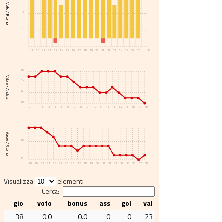
Voto / Ritorno
3
1
-1
19
20
21
22
23
24
25
26
27
28
29
30
31
32
33
34
35
36
37
38
36
Valore / Andata
34
32
30
0
1
2
3
4
5
6
7
8
9
10
11
12
13
14
15
16
17
18
Valore / Ritorno
26
22
19
20
21
22
23
24
25
26
27
28
29
30
31
32
33
34
35
36
37
38
Visualizza
elementi
Cerca:
gio
voto
bonus
ass
gol
val
38
0.0
0.0
0
0
23