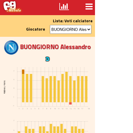
Lista: Voti calciatore
Giocatore
BUONGIORNO Alessandro
7
5
Voto / Andata
3
1
-1
1
2
3
4
5
6
7
8
9
10
11
12
13
14
15
16
17
18
7
5