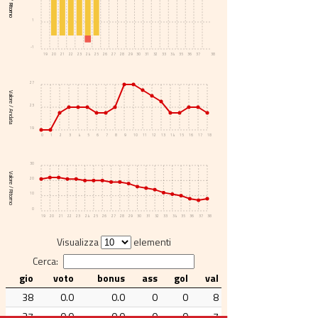
Voto / Ritorno
1
-1
19
20
21
22
23
24
25
26
27
28
29
30
31
32
33
34
35
36
37
38
27
Valore / Andata
23
19
0
1
2
3
4
5
6
7
8
9
10
11
12
13
14
15
16
17
18
30
Valore / Ritorno
20
10
0
19
20
21
22
23
24
25
26
27
28
29
30
31
32
33
34
35
36
37
38
Visualizza
elementi
Cerca:
gio
voto
bonus
ass
gol
val
38
0.0
0.0
0
0
8
37
0.0
0.0
0
0
7