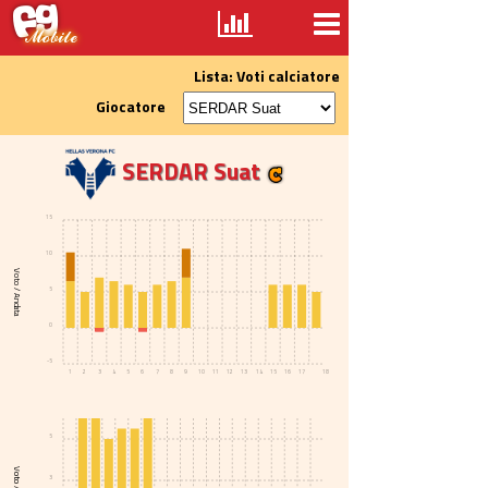
Lista: Voti calciatore
Giocatore
SERDAR Suat
15
10
Voto / Andata
5
0
-5
1
2
3
4
5
6
7
8
9
10
11
12
13
14
15
16
17
18
5
3