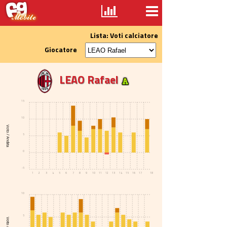
Lista: Voti calciatore
Giocatore
LEAO Rafael
15
10
Voto / Andata
5
0
-5
1
2
3
4
5
6
7
8
9
10
11
12
13
14
15
16
17
18
10
5