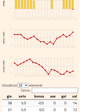
Voto / Ritorno
0
-5
19
20
21
22
23
24
25
26
27
28
29
30
31
32
33
34
35
36
37
38
90
Valore / Andata
80
70
0
1
2
3
4
5
6
7
8
9
10
11
12
13
14
15
16
17
18
90
Valore / Ritorno
80
70
19
20
21
22
23
24
25
26
27
28
29
30
31
32
33
34
35
36
37
38
Visualizza
elementi
Cerca:
gio
voto
bonus
ass
gol
val
38
5.0
-0.5
0
0
74
37
5.5
0.0
0
0
72