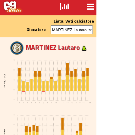
Lista: Voti calciatore
Giocatore
MARTINEZ Lautaro
15
10
Voto / Andata
5
0
-5
1
2
3
4
5
6
7
8
9
10
11
12
13
14
15
16
17
18
15
10
5