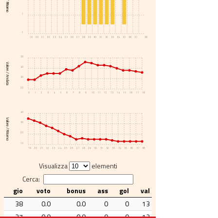
Voto / Ritorno
1
-1
19
20
21
22
23
24
25
26
27
28
29
30
31
32
33
34
35
36
37
38
50
Valore / Andata
40
30
20
0
1
2
3
4
5
6
7
8
9
10
11
12
13
14
15
16
17
18
40
Valore / Ritorno
30
20
10
19
20
21
22
23
24
25
26
27
28
29
30
31
32
33
34
35
36
37
38
Visualizza
elementi
Cerca:
gio
voto
bonus
ass
gol
val
38
0.0
0.0
0
0
13
37
0.0
0.0
0
0
13