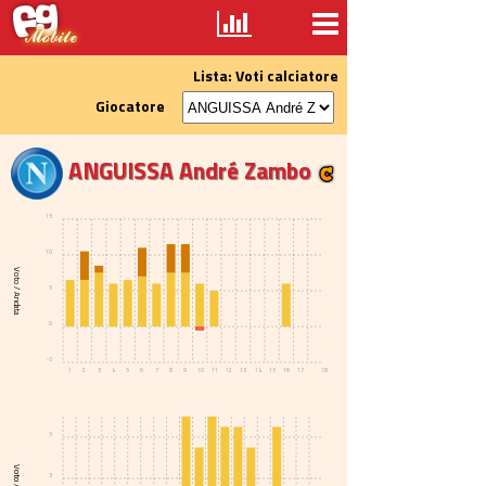
Lista: Voti calciatore
Giocatore
ANGUISSA André Zambo
15
10
Voto / Andata
5
0
-5
1
2
3
4
5
6
7
8
9
10
11
12
13
14
15
16
17
18
5
3