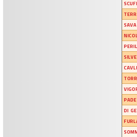
SCUF
TERR
SAVA
NICO
PERI
SILV
CAVL
TORR
VIGO
PADE
DI G
FURL
SOMM