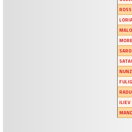
ROSS
LORI
MALO
MORE
SARO
SATA
NUNZ
FULI
RADU
ILIEV
MAND