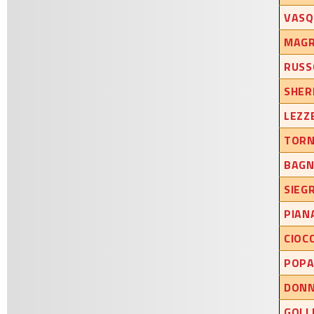
VASQ
MAGR
RUSS
SHER
LEZZ
TORN
BAGN
SIEG
PIAN
CIOC
POPA
DONN
GOLLI