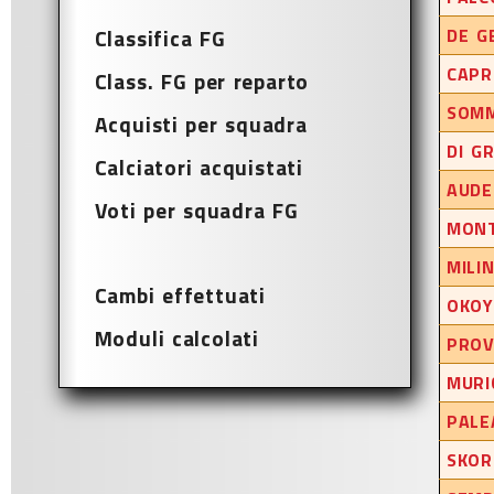
Classifica FG
DE G
CAPRI
Class. FG per reparto
SOMM
Acquisti per squadra
DI G
Calciatori acquistati
AUDE
Voti per squadra FG
MONT
MILI
Cambi effettuati
OKOY
Moduli calcolati
PROV
MURI
PALE
SKOR