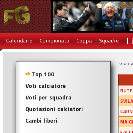
L
Calendario
Campionato
Coppa
Squadre
Giorn
Top 100
Voti calciatore
BUTE
Voti per squadra
SVIL
Quotazioni calciatori
CARN
Cambi liberi
MAIG
FALC