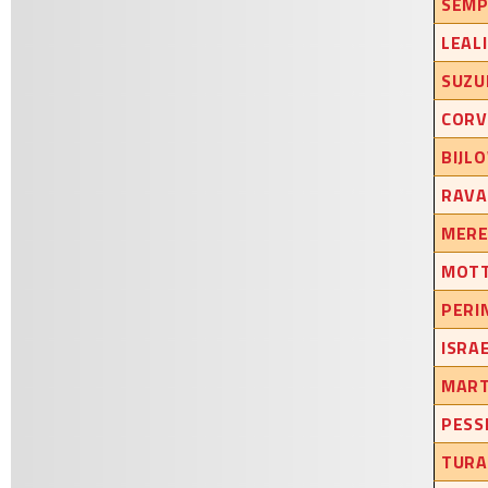
SEMP
LEALI
SUZU
CORV
BIJLO
RAVA
MERE
MOTT
PERI
ISRA
MART
PESS
TURA